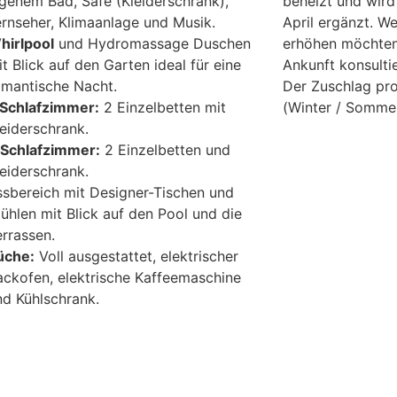
igenem Bad, Safe (Kleiderschrank),
beheizt und wird
ernseher, Klimaanlage und Musik.
April ergänzt. W
hirlpool
und Hydromassage Duschen
erhöhen möchten,
it Blick auf den Garten ideal für eine
Ankunft konsulti
omantische Nacht.
Der Zuschlag pr
 Schlafzimmer:
2 Einzelbetten mit
(Winter / Somme
leiderschrank.
 Schlafzimmer:
2 Einzelbetten und
leiderschrank.
ssbereich mit Designer-Tischen und
tühlen mit Blick auf den Pool und die
errassen.
üche:
Voll ausgestattet, elektrischer
ackofen, elektrische Kaffeemaschine
nd Kühlschrank.