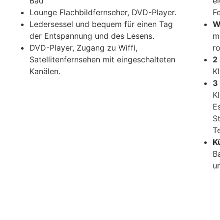
Bad
e
Lounge Flachbildfernseher, DVD-Player.
F
Ledersessel und bequem für einen Tag
W
der Entspannung und des Lesens.
m
DVD-Player, Zugang zu Wiffi,
r
Satellitenfernsehen mit eingeschalteten
2
Kanälen.
K
3
K
E
S
T
K
B
u