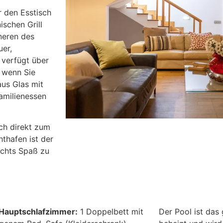
r den Esstisch
ischen Grill
neren des
er,
verfügt über
 wenn Sie
aus Glas mit
amilienessen
ich direkt zum
thafen ist der
achts Spaß zu
 Hauptschlafzimmer:
1 Doppelbett mit
Der Pool ist das