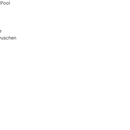
 Pool
e
Duschen