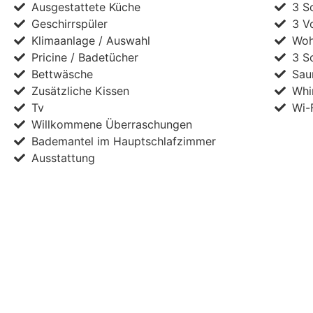
Ausgestattete Küche
3 S
Geschirrspüler
3 V
Klimaanlage / Auswahl
Woh
Pricine / Badetücher
3 S
Bettwäsche
Sau
Zusätzliche Kissen
Whi
Tv
Wi-
Willkommene Überraschungen
Bademantel im Hauptschlafzimmer
Ausstattung