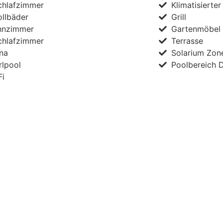
chlafzimmer
Klimatisierter
ollbäder
Grill
nzimmer
Gartenmöbel
chlafzimmer
Terrasse
na
Solarium Zon
rlpool
Poolbereich 
Fi